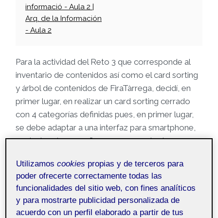
informació - Aula 2 |
Arq. de la Información
- Aula 2
Para la actividad del Reto 3 que corresponde al
inventario de contenidos así como el card sorting
y árbol de contenidos de FiraTàrrega, decidí, en
primer lugar, en realizar un card sorting cerrado
con 4 categorías definidas pues, en primer lugar,
se debe adaptar a una interfaz para smartphone,
es decir, más pequeña y con menos texto, con
más presencia de iconos propio de estas
Utilizamos
cookies
propias y de terceros para
interfaces si las comparamos con las webs. Por
poder ofrecerte correctamente todas las
otra parte, la se trata de un producto aunque
funcionalidades del sitio web, con fines analíticos
novedoso, con una serie de etiquetas definidas en
y para mostrarte publicidad personalizada de
el briefing por lo que, teniendo en cuenta estas
acuerdo con un perfil elaborado a partir de tus