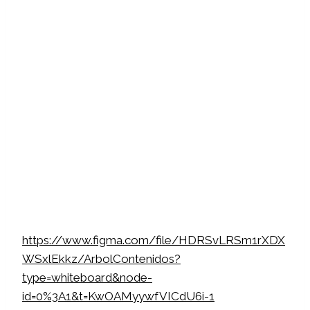
https://www.figma.com/file/HDRSvLRSm1rXDX
WSxlEkkz/ArbolContenidos?
type=whiteboard&node-
id=0%3A1&t=KwOAMyywfVICdU6i-1