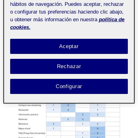
dos consideraciones, la apuesta por el card
hábitos de navegación. Puedes aceptar, rechazar
sorting cerrado y abierto a feedback por parte de
o configurar tus preferencias haciendo clic abajo,
los participantes, depararía el árbol de contenidos
u obtener más información en nuestra
política de
que veremos a continuación.
cookies.
Aceptar
Rechazar
Configurar