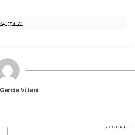
1_M4_356_01
Garcia Villani
SIGUIENTE