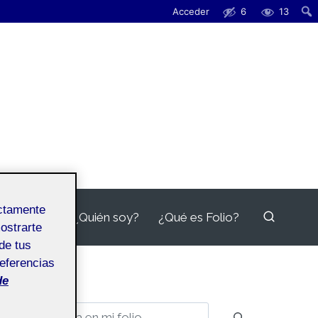
Acceder
6
13
ectamente
¿Quién soy?
¿Qué es Folio?
mostrarte
de tus
referencias
de
Buscar