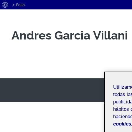
Acerca
+ Folio
Saltar
de
al
WordPress
contenido
Andres Garcia Villani
Andres Garcia Villani
Utiliza
todas la
publicid
hábitos 
haciendo
cookies